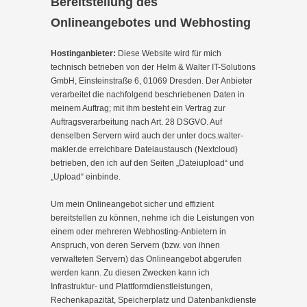
Bereitstellung des
Onlineangebotes und Webhosting
Hostinganbieter:
Diese Website wird für mich
technisch betrieben von der Helm & Walter IT-Solutions
GmbH, Einsteinstraße 6, 01069 Dresden. Der Anbieter
verarbeitet die nachfolgend beschriebenen Daten in
meinem Auftrag; mit ihm besteht ein Vertrag zur
Auftragsverarbeitung nach Art. 28 DSGVO. Auf
denselben Servern wird auch der unter
docs.walter-
makler.de
erreichbare Dateiaustausch (Nextcloud)
betrieben, den ich auf den Seiten „Dateiupload“ und
„Upload“ einbinde.
Um mein Onlineangebot sicher und effizient
bereitstellen zu können, nehme ich die Leistungen von
einem oder mehreren Webhosting-Anbietern in
Anspruch, von deren Servern (bzw. von ihnen
verwalteten Servern) das Onlineangebot abgerufen
werden kann. Zu diesen Zwecken kann ich
Infrastruktur- und Plattformdienstleistungen,
Rechenkapazität, Speicherplatz und Datenbankdienste